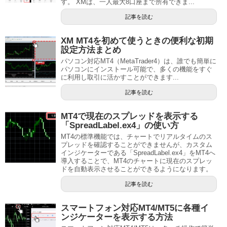
す。 XMは、一人最大8口座まで所有できま...
記事を読む
XM MT4を初めて使うときの便利な初期
設定方法まとめ
パソコン対応MT4（MetaTrader4）は、誰でも簡単に
パソコンにインストール可能で、多くの機能をすぐ
に利用し取引に活かすことができます...
記事を読む
MT4で現在のスプレッドを表示する
「SpreadLabel.ex4」の使い方
MT4の標準機能では、チャートでリアルタイムのス
プレッドを確認することができませんが、カスタム
インジケーターである「SpreadLabel.ex4」をMT4へ
導入することで、MT4のチャートに現在のスプレッ
ドを自動表示させることができるようになります。
記事を読む
スマートフォン対応MT4/MT5に各種イ
ンジケーターを表示する方法