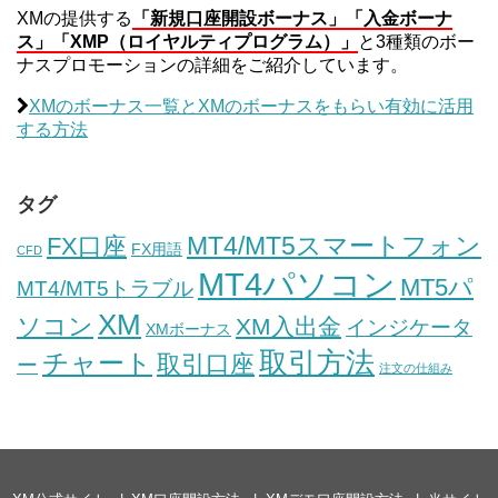
XMの提供する
「新規口座開設ボーナス」「入金ボーナ
ス」「XMP（ロイヤルティプログラム）」
と3種類のボー
ナスプロモーションの詳細をご紹介しています。
XMのボーナス一覧とXMのボーナスをもらい有効に活用
する方法
タグ
MT4/MT5スマートフォン
FX口座
FX用語
CFD
MT4パソコン
MT5パ
MT4/MT5トラブル
XM
ソコン
XM入出金
インジケータ
XMボーナス
取引方法
チャート
取引口座
ー
注文の仕組み