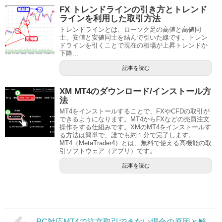
FX トレンドラインの引き方とトレンド
ラインを利用した取引方法
トレンドラインとは、ローソク足の高値と高値同
士、安値と安値同士を結んで引いた線です。トレン
ドラインを引くことで現在の相場が上昇トレンドか
下降...
記事を読む
XM MT4のダウンロード/インストール方
法
MT4をインストールすることで、FXやCFDの取引が
できるようになります。MT4からFXなどの売買注文
操作をする仕組みです。XMのMT4をインストールす
る方法は簡単で、誰でも約１分で完了します。
MT4（MetaTrader4）とは、無料で使える高機能の取
引ソフトウェア（アプリ）です。
記事を読む
PC対応MT4で注文取引できない場合の原因と解