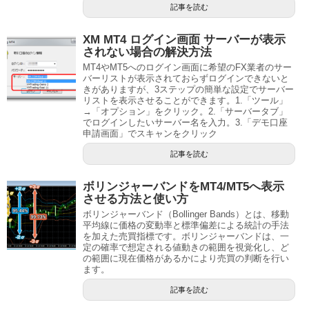
記事を読む
XM MT4 ログイン画面 サーバーが表示
されない場合の解決方法
MT4やMT5へのログイン画面に希望のFX業者のサー
バーリストが表示されておらずログインできないと
きがありますが、3ステップの簡単な設定でサーバー
リストを表示させることができます。1.「ツール」
→「オプション」をクリック。2.「サーバータブ」
でログインしたいサーバー名を入力。3.「デモ口座
申請画面」でスキャンをクリック
記事を読む
ボリンジャーバンドをMT4/MT5へ表示
させる方法と使い方
ボリンジャーバンド（Bollinger Bands）とは、移動
平均線に価格の変動率と標準偏差による統計の手法
を加えた売買指標です。ボリンジャーバンドは、一
定の確率で想定される値動きの範囲を視覚化し、ど
の範囲に現在価格があるかにより売買の判断を行い
ます。
記事を読む