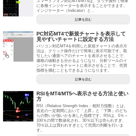
スマートフォン対応MT4/MT5は、タッチ操作で簡単
に各種インジケーターを表示することができます。
インジケーター（Indicator）と...
記事を読む
PC対応MT4で新規チャートを表示して
見やすいチャートに設定する方法
パソコン対応MT4を利用した新規チャートの表示方
法は、クリック操作だけで簡単に表示可能です。取
引したい通貨ペアのチャートを表示させることで、
価格の値動きも分かるようになり、分析ツールのイ
ンジケーターをチャートに表示させることで、売買
指標を掴むこともできるようになります。
記事を読む
RSIをMT4/MT5へ表示させる方法と使い
方
RSI（Relative Strength Index：相対力指数）とは、
直近の一定期間において「上昇」と「下降」のどち
らの勢いが強いかを表した指標です。RSIは、0％～
100％の間で数値化され、30％以下は売られすぎ、
70％以上は買われすぎとして売買の判断を行いま
す。