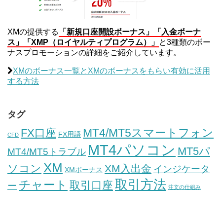
XMの提供する
「新規口座開設ボーナス」「入金ボーナ
ス」「XMP（ロイヤルティプログラム）」
と3種類のボー
ナスプロモーションの詳細をご紹介しています。
XMのボーナス一覧とXMのボーナスをもらい有効に活用
する方法
タグ
MT4/MT5スマートフォン
FX口座
FX用語
CFD
MT4パソコン
MT5パ
MT4/MT5トラブル
XM
ソコン
XM入出金
インジケータ
XMボーナス
取引方法
チャート
取引口座
ー
注文の仕組み