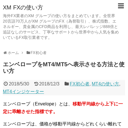
XM FXの使い方
海外FX業者のXM グループの使い方をまとめています。全世界
20言語70万人がXM グループのFX（為替取引）、株式指数、エ
ネルギー、貴金属のCFD商品を利用し、最大レバレッジ888倍と
追証なしのサービス、丁寧なサポートから世界中から人気を集め
いているFX取引業者です。
ホーム
FX初心者
エンベロープをMT4/MT5へ表示させる方法と使
い方
2018/5/30
2018/12/3
FX初心者
,
MT4の使い方
,
MT4インジケーター
エンベロープ（Envelope）とは、
移動平均線から上下に一
定に乖離させた指標です。
エンベロープは、価格が移動平均線からどれくらい離れて