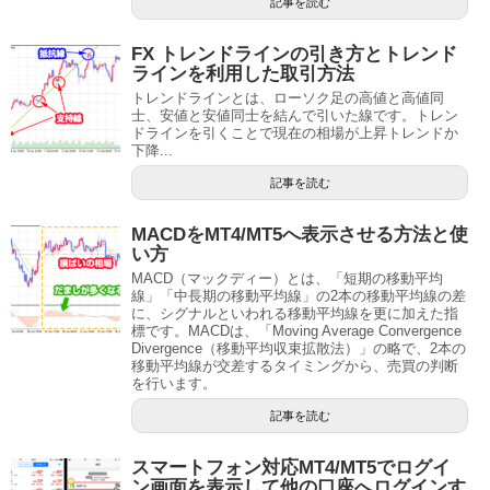
記事を読む
FX トレンドラインの引き方とトレンド
ラインを利用した取引方法
トレンドラインとは、ローソク足の高値と高値同
士、安値と安値同士を結んで引いた線です。トレン
ドラインを引くことで現在の相場が上昇トレンドか
下降...
記事を読む
MACDをMT4/MT5へ表示させる方法と使
い方
MACD（マックディー）とは、「短期の移動平均
線」「中長期の移動平均線」の2本の移動平均線の差
に、シグナルといわれる移動平均線を更に加えた指
標です。MACDは、「Moving Average Convergence
Divergence（移動平均収束拡散法）」の略で、2本の
移動平均線が交差するタイミングから、売買の判断
を行います。
記事を読む
スマートフォン対応MT4/MT5でログイ
ン画面を表示して他の口座へログインす