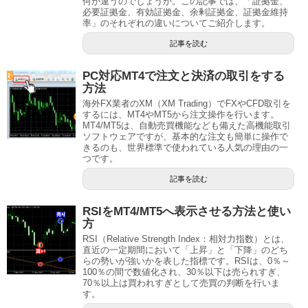
何が違うのでしょうか。この記事では、「証拠金、
必要証拠金、有効証拠金、余剰証拠金、証拠金維持
率」のそれぞれの違いについてご紹介します。
記事を読む
PC対応MT4で注文と決済の取引をする
方法
海外FX業者のXM（XM Trading）でFXやCFD取引を
するには、MT4やMT5から注文操作を行います。
MT4/MT5は、自動売買機能なども備えた高機能取引
ソフトウェアですが、基本的な注文も簡単に操作で
きるのも、世界標準で使われている人気の理由の一
つです。
記事を読む
RSIをMT4/MT5へ表示させる方法と使い
方
RSI（Relative Strength Index：相対力指数）とは、
直近の一定期間において「上昇」と「下降」のどち
らの勢いが強いかを表した指標です。RSIは、0％～
100％の間で数値化され、30％以下は売られすぎ、
70％以上は買われすぎとして売買の判断を行いま
す。