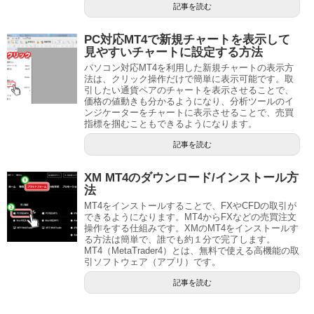
記事を読む
PC対応MT4で新規チャートを表示して
見やすいチャートに設定する方法
パソコン対応MT4を利用した新規チャートの表示方
法は、クリック操作だけで簡単に表示可能です。取
引したい通貨ペアのチャートを表示させることで、
価格の値動きも分かるようになり、分析ツールのイ
ンジケーターをチャートに表示させることで、売買
指標を掴むこともできるようになります。
記事を読む
XM MT4のダウンロード/インストール方
法
MT4をインストールすることで、FXやCFDの取引が
できるようになります。MT4からFXなどの売買注文
操作をする仕組みです。XMのMT4をインストールす
る方法は簡単で、誰でも約１分で完了します。
MT4（MetaTrader4）とは、無料で使える高機能の取
引ソフトウェア（アプリ）です。
記事を読む