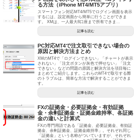
る方法（iPhone MT4/MT5アプリ）
スマートフォン対応MT4/MT5でログイン画面を表示
するには、設定画面から簡単に行うことができま
す。 XMは、一人最大8口座まで所有できま...
記事を読む
PC対応MT4で注文取引できない場合の
原因と解決方法まとめ
XMのMT4で「ログインできない」「チャートが表示
されない」「注文ボタンが灰色で押せない」「注文
できない」などの問題の原因と解決方法を項目毎に
まとめてご紹介します。これらのMT4で取引する際
のトラブルは、簡単な方法で解決することができま
す。
記事を読む
FXの証拠金・必要証拠金・有効証拠
金・余剰証拠金・証拠金維持率、各証拠
金の違いと計算式
FXの専門用語である「証拠金、必要証拠金、有効証
拠金、余剰証拠金、証拠金維持率」。それぞれ同じ
「証拠金」という名称がついていますが、それぞれ